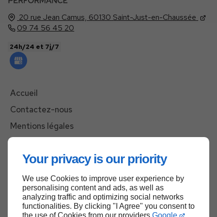
20 rue Jean Camus,
60130
Saint-Just-en-Chaussée
09 74 56 45 20
24h/24 et 7j/7
Accueil
Contactez-nous
Mentions légales
Plan du site
Your privacy is our priority
We use Cookies to improve user experience by
Haut de page
personalising content and ads, as well as
analyzing traffic and optimizing social networks
functionalities. By clicking "I Agree" you consent to
the use of Cookies from our providers
Google