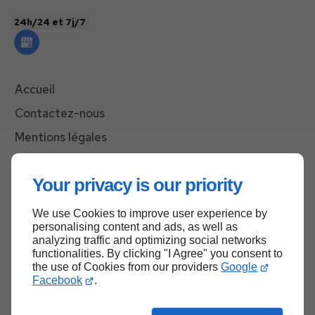
24h/24 et 7j/7
Accueil
Contactez-nous
Mentions légales
Plan du site
Your privacy is our priority
We use Cookies to improve user experience by
Haut de page
personalising content and ads, as well as
analyzing traffic and optimizing social networks
functionalities. By clicking "I Agree" you consent to
the use of Cookies from our providers
Google
Facebook
.